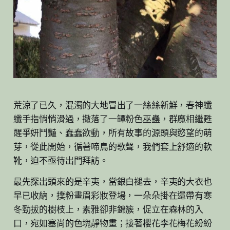
荒涼了已久，混濁的大地冒出了一絲絲新鮮，春神纖
纖手指悄悄滑過，撒落了一罈粉色巫蠱，群魔相繼甦
醒爭妍鬥豔、蠢蠢欲動，所有故事的源頭與慾望的萌
芽，從此開始，循著啼鳥的歌聲，我們套上舒適的軟
靴，迫不亟待出門拜訪。
最先探出頭來的是辛夷，當銀白褪去，辛夷的大衣也
早已收納，撲粉畫眉彩妝登場，一朵朵掛在還帶有寒
冬勁拔的樹枝上，素雅卻非錦簇，促立在森林的入
口，宛如塞尚的色塊靜物畫；接著櫻花李花梅花紛紛