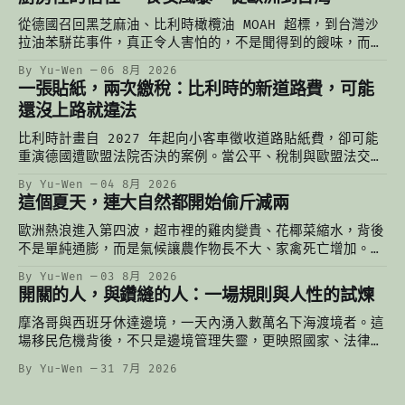
從德國召回黑芝麻油、比利時橄欖油 MOAH 超標，到台灣沙
拉油苯駢芘事件，真正令人害怕的，不是聞得到的餿味，而是
聞不到的污染。當一個人的謹慎有極限，餐桌上最後依靠的，
By Yu-Wen
06 8月 2026
始終是一份對制度的信任。
一張貼紙，兩次繳稅：比利時的新道路費，可能
還沒上路就違法
比利時計畫自 2027 年起向小客車徵收道路貼紙費，卻可能
重演德國遭歐盟法院否決的案例。當公平、稅制與歐盟法交
錯，一張還沒印出來的貼紙，已經掀起一場法律與財政的辯
By Yu-Wen
04 8月 2026
論。
這個夏天，連大自然都開始偷斤減兩
歐洲熱浪進入第四波，超市裡的雞肉變貴、花椰菜縮水，背後
不是單純通膨，而是氣候讓農作物長不大、家禽死亡增加。從
比利時農民凌晨灌溉到台灣的颱風菜價，重新理解氣候變遷如
By Yu-Wen
03 8月 2026
何悄悄改變我們的餐桌。
開關的人，與鑽縫的人：一場規則與人性的試煉
摩洛哥與西班牙休達邊境，一天內湧入數萬名下海渡境者。這
場移民危機背後，不只是邊境管理失靈，更映照國家、法律與
人性的交錯：有人轉動開關，有人鑽進縫隙，而海裡的人，始
By Yu-Wen
31 7月 2026
終夾在兩者之間。