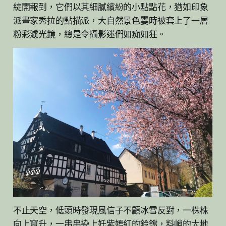
綻開報到，它們以其細膩繽紛的小點點花，猶如印象
派畫家秀拉的點描派，大自然景色霎時被套上了一層
粉彩濾光鏡，總是令攝影迷們如痴如狂。
不止天空，低頭時發現風信子不顧冰雪反對，一株株
向上竄升，一串串染上奼紫嫣紅的鈴鐺，料峭的大地