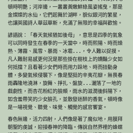
頓時明艷；河岸邊，一叢叢黃嫩鮮綠風姿搖曳，那是
金燦燦的水仙，它們起舞於湖畔，貌似銀河的繁星，
也讓英國詩人華茲華斯，充滿了無限的幸福與歡愉。
諺語說：「春天氣候猶如後母」，意思是四季的氣象
可以同時發生在春季的一天當中，時而熙陽、時而燥
熱、薄霧、風雪、暴雨、冰雹...，令人難以捉摸。
凡人難耐易感更何況是那些掛在樹枝上的嬌豔少女如
何抵擋？且看著少女們時而用力跺地、時而扭動身
體，多變氣候侵襲下，像是堅挺的辛夷花瓣，無畏春
雨轟隆地澆淋，旋舞、掙扎、盤旋...灑落了一地的
戲劇性，而杏花粉紅的臉頰，雨水的滋潤後斜陽下，
如含羞帶笑的少女臉孔，並散發迷醉的香氣，頓時像
是一場視覺、聽覺、味覺、觸覺的感官饗宴。
春色無邊，活力四射，人們像是著了魔似地，用膜拜
朝聖的虔誠，迎接春神的降臨。傳說自然界裡的蜂蝶