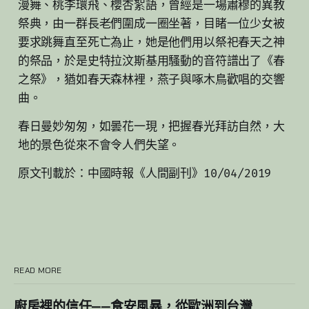
漫舞、桃李環飛、櫻杏絮語，曾經是一場肅穆的異教
祭典，由一群長老們圍成一圈坐著，目睹一位少女被
要求跳舞直至死亡為止，她是他們用以祭祀春天之神
的祭品，於是史特拉汶斯基用騷動的音符譜出了《春
之祭》，猶如春天森林裡，燕子與啄木鳥歡唱的交響
曲。
春日曼妙匆匆，如曇花一現，把握春光拜訪自然，大
地的景色從來不會令人們失望。
原文刊載於：中國時報《人間副刊》10/04/2019
READ MORE
廚房裡的信任——食安風暴，從歐洲到台灣