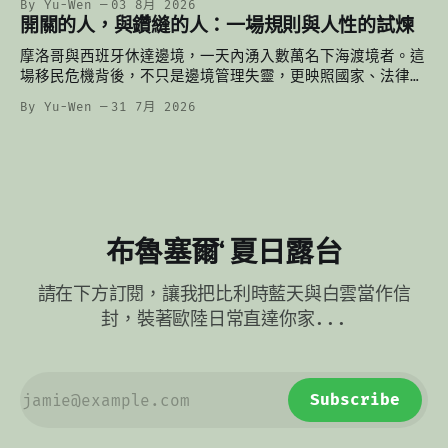
By Yu-Wen
03 8月 2026
何悄悄改變我們的餐桌。
開關的人，與鑽縫的人：一場規則與人性的試煉
摩洛哥與西班牙休達邊境，一天內湧入數萬名下海渡境者。這
場移民危機背後，不只是邊境管理失靈，更映照國家、法律與
人性的交錯：有人轉動開關，有人鑽進縫隙，而海裡的人，始
By Yu-Wen
31 7月 2026
終夾在兩者之間。
布魯塞爾‘ 夏日露台
請在下方訂閱，讓我把比利時藍天與白雲當作信
封，裝著歐陸日常直達你家...
Subscribe