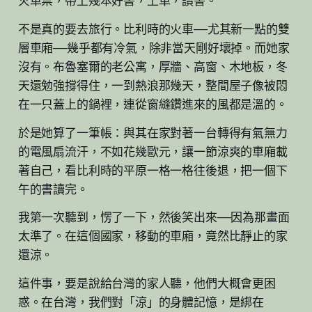
火車票，帶上幾本好書，上車，讀書。
不是真的要去旅行。比利時的火車——尤其新一點的雙
層車廂——幾乎都有冷氣，除非當天剛好壞掉。而她家
沒有。布魯塞爾的老公寓，厚牆、高窗、木地板，冬
天還勉強撐得住，一到熱浪那幾天，整間屋子像被悶
在一只蓋上的鍋裡，連從窗縫鑽進來的風都是溫的。
於是她算了一筆帳：與其在家對著一台轉得有氣無力
的電風扇流汗，不如花幾歐元，讓一節涼爽的車廂載
著自己，看比利時的平原一格一格往後退，把一個下
午的書讀完。
我第一次聽到，愣了一下，然後笑出來——因為那畫面
太準了。在這個國家，移動的車廂，竟然比靜止的家
還涼。
這件事，要是說給台灣的家人聽，他們大概會更困
惑。在台灣，我們對「涼」的身體記憶，是綁在