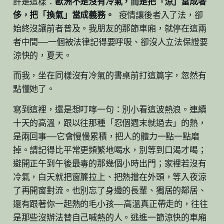
許是這樣：
歐洲不是沒有冷氣，而是把「涼」當成奢
侈，把「換氣」當成義務。
疫情讓後者入了法，卻
始終沒讓前者普及。我朋友的那節車廂，就停在這兩
者中間——一個被法律記得要呼吸、卻沒人立法保證要
涼快的，夏天。
而我，坐在同樣沒有冷氣的書桌前打這篇字，忽然有
點懂她了。
寫到這裡，還是想叮嚀一句：別小看這波熱浪。連續
十天的高溫，跟以往那種「忍個週末就過去」的熱，
是兩回事——它會慢慢累積，把人的體力一點一點磨
掉。請記得比平常更頻繁地喝水，別等到口渴才喝；
避開正午到午後最毒的那幾個小時出門；家裡若沒有
冷氣，白天就把窗簾拉上、把熱擋在外頭，等入夜涼
了再開窗對流。也別忘了身邊的長輩、獨居的鄰居、
還有跟著你一起熱的毛小孩——高溫真正帶走的，往往
是那些沒辦法替自己喊熱的人。逃進一節涼快的車廂