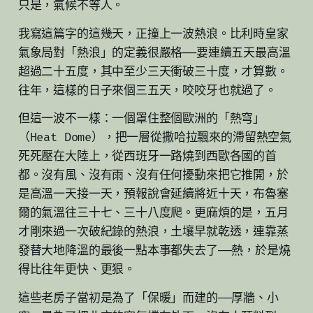
只是，氣候不等人。
我寫這篇字的這幾天，正撞上一波熱浪。比利時皇家
氣象局對「熱浪」的定義很嚴格——要連續五天最高溫
超過二十五度，其中至少三天衝破三十度，才算數。
往年，這樣的日子來個三五天，咬咬牙也就過了。
但這一波不一樣：一個罩住整個歐洲的「熱穹」
（Heat Dome），把一層從撒哈拉飄來的滯留熱空氣
死死壓在大陸上，從西班牙一路燒到西歐各國的首
都。沒有風、沒有雨、沒有任何擾動來把它推開，於
是高溫一天接一天，預報說會延續將近十天，布魯塞
爾的氣溫往三十七、三十八度爬。更麻煩的是，五月
才剛來過一次破紀錄的熱浪，土壤早就乾透，連靠蒸
發替大地降溫的最後一點本事都失去了——熱，於是燒
得比往年更快、更狠。
這些老房子當初是為了「保暖」而建的——厚牆、小