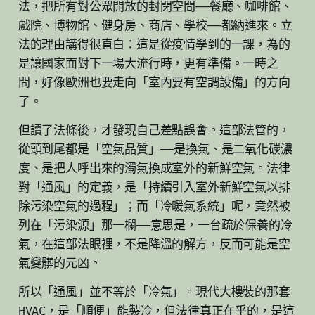
法，把所有對公眾開放的封閉空間——餐廳、咖啡館、
戲院、博物館、健身房、商店、學校——都納進來。立
法的理由講得很直白：這是從疫情學到的一課，為的
是讓國家面對下一場大流行時，更有準備。一時之
間，好像歐洲也要走向「室內要有空調設備」的方向
了。
但讀了法條後，才發現自己差點誤會。這部法管的，
從頭到尾都是「空氣品質」——是換氣、是二氧化碳濃
度、是把人呼出來的濁氣換成室外的新鮮空氣。法律
對「通風」的定義，是「持續引入室外新鮮空氣以排
除污染空氣的過程」；而「冷暖氣系統」呢，竟然被
列在「污染源」那一欄——意思是，一台疏於保養的冷
氣，在這部法眼裡，不是降溫的解方，反而可能是空
氣變髒的元凶。
所以「通風」並不等於「冷氣」。現代大樓裝的那套
HVAC，是「順便」能製冷，但法律真正在乎的，是這