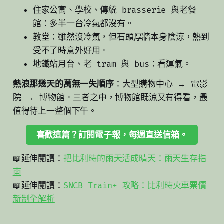
住家公寓、學校、傳統 brasserie 與老餐
館：多半一台冷氣都沒有。
教堂：雖然沒冷氣，但石頭厚牆本身陰涼，熱到
受不了時意外好用。
地鐵站月台、老 tram 與 bus：看運氣。
熱浪那幾天的萬無一失順序
：大型購物中心 → 電影
院 → 博物館。三者之中，博物館既涼又有得看，最
值得待上一整個下午。
喜歡這篇？訂閱電子報，每週直送信箱。
📖延伸閱讀：
把比利時的雨天活成晴天：雨天生存指
南
📖延伸閱讀：
SNCB Train+ 攻略：比利時火車票價
新制全解析