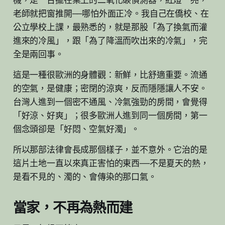
機，是一台擺在桌上的二氧化碳偵測器，紅燈一亮，
老師就把窗推開——哪怕外面正冷。我自己在僑校、在
公立學校上課，最熟悉的，就是那股「為了換氣而灌
進來的冷風」，跟「為了降溫而吹出來的冷氣」，完
全是兩回事。
這是一種很歐洲的身體觀：新鮮，比舒適重要。流通
的空氣，是健康；密閉的涼爽，反而隱隱讓人不安。
台灣人進到一個密不通風、冷氣強勁的房間，會覺得
「好涼、好爽」；很多歐洲人進到同一個房間，第一
個念頭卻是「好悶、空氣好濁」。
所以那部法律會長成那個樣子，並不意外。它治的是
這片土地一直以來真正害怕的東西——不是夏天的熱，
是看不見的、濁的、會傳染的那口氣。
當家，不再為熱而建