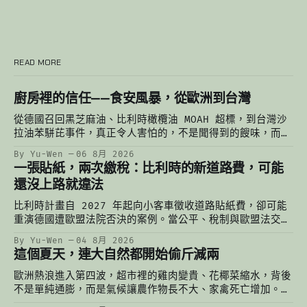
READ MORE
廚房裡的信任——食安風暴，從歐洲到台灣
從德國召回黑芝麻油、比利時橄欖油 MOAH 超標，到台灣沙
拉油苯駢芘事件，真正令人害怕的，不是聞得到的餿味，而是
聞不到的污染。當一個人的謹慎有極限，餐桌上最後依靠的，
By Yu-Wen
06 8月 2026
始終是一份對制度的信任。
一張貼紙，兩次繳稅：比利時的新道路費，可能
還沒上路就違法
比利時計畫自 2027 年起向小客車徵收道路貼紙費，卻可能
重演德國遭歐盟法院否決的案例。當公平、稅制與歐盟法交
錯，一張還沒印出來的貼紙，已經掀起一場法律與財政的辯
By Yu-Wen
04 8月 2026
論。
這個夏天，連大自然都開始偷斤減兩
歐洲熱浪進入第四波，超市裡的雞肉變貴、花椰菜縮水，背後
不是單純通膨，而是氣候讓農作物長不大、家禽死亡增加。從
比利時農民凌晨灌溉到台灣的颱風菜價，重新理解氣候變遷如