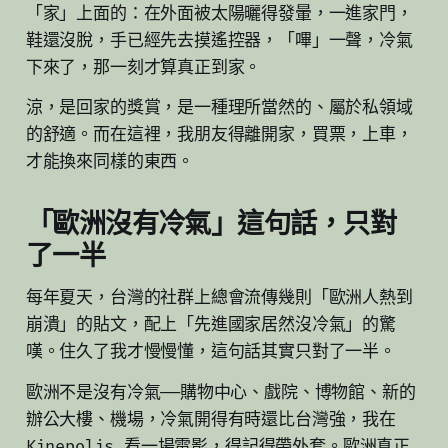
「家」上面的：在外面被太陽曬得發暈，一進家門，
鞋還沒脫，手已經先去摸遙控器，「嗶」一聲，冷氣
下來了，那一刻才算真正到家。
涼，是回家的獎賞，是一種理所當然的、屬於私領域
的舒適。而在這裡，我朋友得離開家，買票，上車，
才能換來同樣的東西。
「歐洲沒有冷氣」這句話，只對
了一半
每年夏天，台灣的社群上總會流傳幾則「歐洲人熱到
崩潰」的貼文，配上「先進國家居然沒冷氣」的驚
嘆。住久了我才慢慢懂，這句話其實只對了一半。
歐洲不是沒有冷氣——購物中心、戲院、博物館、新的
辦公大樓、機場，冷氣開得有時還比台灣強，我在
Kinepolis 看一場電影，得記得帶外套。歐洲真正