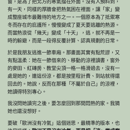
窗，是為了把北方的寒氣擋在外面。沒有人預料到，
有一天，同樣的厚牆會把熱氣困在裡面，讓「家」變
成整座城市最難待的地方之一。一個原本為了抵禦寒
冬而存在的庇護所，慢慢變成了夏天要逃離的熱源。
而當熱浪從「幾天」變成「十天」，逃，就不再是一
時的躲避，而是一段得反覆計算、認真規劃的日常。
於是我朋友逃進一節車廂。那畫面其實有點荒謬，又
有點溫柔：她在一節借來的、移動的涼裡讀書，窗外
的麥田、紅磚房、教堂尖頂一格一格滑過去，沒有一
處是她的，連這份涼，都是按里程計費、到站就得還
回去的。她說，反而在那種「不屬於自己」的涼裡，
她讀得特別專心。
我沒問她讀完之後，要怎麼回到那間悶熱的家。我猜
她也還沒想好。
要破「歐洲沒有冷氣」這個迷思，最精準的版本，也