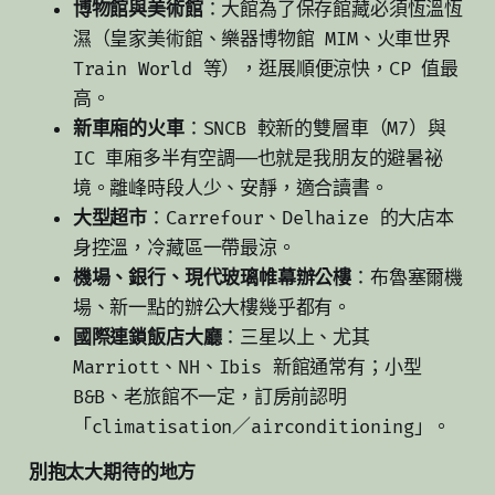
博物館與美術館
：大館為了保存館藏必須恆溫恆
濕（皇家美術館、樂器博物館 MIM、火車世界
Train World 等），逛展順便涼快，CP 值最
高。
新車廂的火車
：SNCB 較新的雙層車（M7）與
IC 車廂多半有空調——也就是我朋友的避暑祕
境。離峰時段人少、安靜，適合讀書。
大型超市
：Carrefour、Delhaize 的大店本
身控溫，冷藏區一帶最涼。
機場、銀行、現代玻璃帷幕辦公樓
：布魯塞爾機
場、新一點的辦公大樓幾乎都有。
國際連鎖飯店大廳
：三星以上、尤其
Marriott、NH、Ibis 新館通常有；小型
B&B、老旅館不一定，訂房前認明
「climatisation／airconditioning」。
別抱太大期待的地方