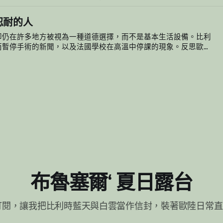
6
忍耐的人
卻仍在許多地方被視為一種道德選擇，而不是基本生活設備。比利
而暫停手術的新聞，以及法國學校在高溫中停課的現象。反思歐洲
為了地球忍耐」成為一種姿態，真正承受高溫代價的，往往不是有
6
果制度沒有改變，下一場熱浪來臨時，我們仍會再次問：為什麼又
布魯塞爾‘ 夏日露台
訂閱，讓我把比利時藍天與白雲當作信封，裝著歐陸日常直達