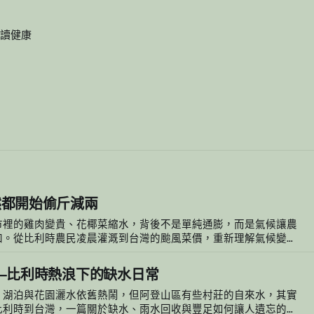
讀
健康
然都開始偷斤減兩
市裡的雞肉變貴、花椰菜縮水，背後不是單純通膨，而是氣候讓農
加。從比利時農民凌晨灌溉到台灣的颱風菜價，重新理解氣候變遷
。
6
—比利時熱浪下的缺水日常
、湖泊與花園灑水依舊熱鬧，但阿登山區有些村莊的自來水，其實
比利時到台灣，一篇關於缺水、雨水回收與豐足如何讓人遺忘的故