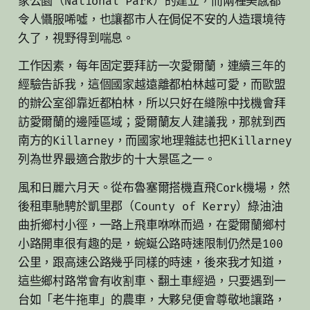
家公園（National Park）的建立，而兩種美感都
令人懾服唏噓，也讓都市人在侷促不安的人造環境待
久了，視野得到喘息。
工作因素，每年固定要拜訪一次愛爾蘭，連續三年的
經驗告訴我，這個國家越遠離都柏林越可愛，而歐盟
的辦公室卻靠近都柏林，所以只好在縫隙中找機會拜
訪愛爾蘭的邊陲區域；愛爾蘭友人建議我，那就到西
南方的Killarney，而國家地理雜誌也把Killarney
列為世界最適合散步的十大景區之一。
風和日麗六月天。從布魯塞爾搭機直飛Cork機場，然
後租車馳騁於凱里郡（County of Kerry）綠油油
曲折鄉村小徑，一路上飛車咻咻而過，在愛爾蘭鄉村
小路開車很有趣的是，蜿蜒公路時速限制仍然是100
公里，跟高速公路幾乎同樣的時速，後來我才知道，
這些鄉村路常會有收割車、翻土車經過，只要遇到一
台如「老牛拖車」的農車，大夥兒便會尊敬地讓路，