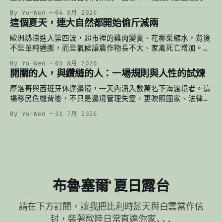
錯，一張還沒印出來的貼紙，已經掀起一場法律與財政的辯
By Yu-Wen
04 8月 2026
論。
這個夏天，連大自然都開始偷斤減兩
歐洲熱浪進入第四波，超市裡的雞肉變貴、花椰菜縮水，背後
不是單純通膨，而是氣候讓農作物長不大、家禽死亡增加。從
比利時農民凌晨灌溉到台灣的颱風菜價，重新理解氣候變遷如
By Yu-Wen
03 8月 2026
何悄悄改變我們的餐桌。
開關的人，與鑽縫的人：一場規則與人性的試煉
摩洛哥與西班牙休達邊境，一天內湧入數萬名下海渡境者。這
場移民危機背後，不只是邊境管理失靈，更映照國家、法律與
人性的交錯：有人轉動開關，有人鑽進縫隙，而海裡的人，始
By Yu-Wen
31 7月 2026
終夾在兩者之間。
布魯塞爾‘ 夏日露台
請在下方訂閱，讓我把比利時藍天與白雲當作信
封，裝著歐陸日常直達你家...