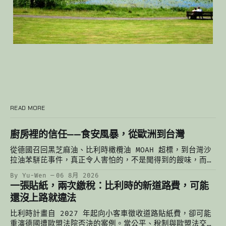
READ MORE
廚房裡的信任——食安風暴，從歐洲到台灣
從德國召回黑芝麻油、比利時橄欖油 MOAH 超標，到台灣沙
拉油苯駢芘事件，真正令人害怕的，不是聞得到的餿味，而是
聞不到的污染。當一個人的謹慎有極限，餐桌上最後依靠的，
By Yu-Wen
06 8月 2026
始終是一份對制度的信任。
一張貼紙，兩次繳稅：比利時的新道路費，可能
還沒上路就違法
比利時計畫自 2027 年起向小客車徵收道路貼紙費，卻可能
重演德國遭歐盟法院否決的案例。當公平、稅制與歐盟法交