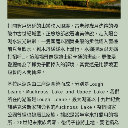
打開窗戶綿延的山巒映入眼簾，古老經歲月洗禮的殘
破中古世紀城堡，正悠悠訴說著淒美傳說，走入陽台
湖水波光粼粼，一隻麋鹿以圓舞曲般的步伐躍入窗檯
前覓食飲水，獨木舟緩緩水上滑行，水獺探頭跟天鵝
打招呼…，這般場景像是迪士尼卡通的畫面，更像是
愛麗絲為了抓兔子而掉入的夢境，其實這是比夢境更
短暫的人間仙境。
基拉尼湖區由三座湖圍繞而成，分別是Lough
Leane、Muckross Lake and Upper Lake，我們
所在的湖區是Lough Leane，最大湖區以十九世紀貴
族幕克洛斯家族命名的Muckross Lake，整個國家
公園曾經也隸屬此家族，據說是當年拿來打獵用的場
所，20世紀末家族凋零，後代子孫將土地、豪宅捐為