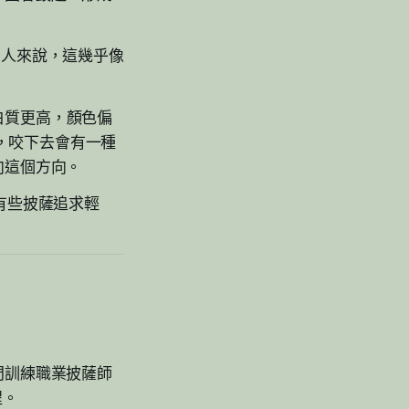
派的人來說，這幾乎像
白質更高，顏色偏
勁，咬下去會有一種
向這個方向。
有些披薩追求輕
。
門訓練職業披薩師
程。