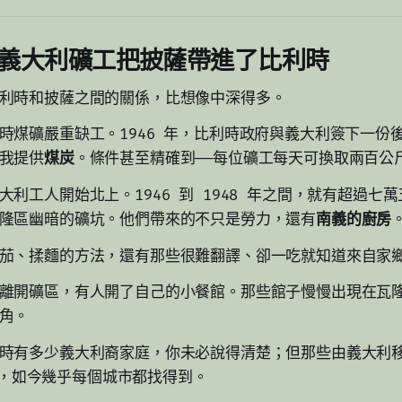
義大利礦工把披薩帶進了比利時
利時和披薩之間的關係，比想像中深得多。
時煤礦嚴重缺工。1946 年，比利時政府與義大利簽下一份
我提供
煤炭
。條件甚至精確到——每位礦工每天可換取兩百公
大利工人開始北上。1946 到 1948 年之間，就有超過七
隆區幽暗的礦坑。他們帶來的不只是勞力，還有
南義的廚房
茄、揉麵的方法，還有那些很難翻譯、卻一吃就知道來自家
離開礦區，有人開了自己的小餐館。那些館子慢慢出現在瓦
角。
時有多少義大利裔家庭，你未必說得清楚；但那些由義大利
ria，如今幾乎每個城市都找得到。