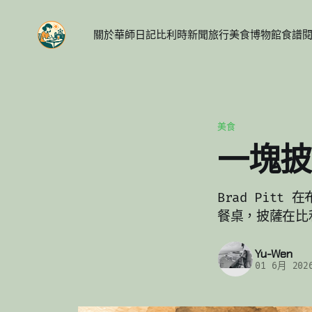
關於
華師日記
比利時新聞
旅行
美食
博物館
食譜
美食
一塊披
Brad Pit
餐桌，披薩在比
Yu-Wen
01 6月 202