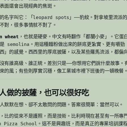
表面還會出現經典的焦斑。
名字叫它：「leopard spots」——豹紋。對拿坡里流
不對，很多事情就不對了。
m wheat
，也就是硬麥。中文有時翻作「都蘭小麥」。它蛋
是 semolina。用這種麵粉做出來的餅底更紮實、更有嚼
西」的感覺。西西里的厚底披薩，以及某些羅馬流派，都偏
沒有誰高級、誰正統。差別只是——你想用它們說什麼故事。
來的風；有些則厚實沉穩，像工業城市裡下班後的一頓晚餐
人做的披薩，也可以很好吃
人默默在想、卻不太敢問的問題。答案很簡單：當然可以。
，比的從來不是護照，而是技術。比利時現在甚至有一所專
um Pizza School。這不是興趣班，而是真正的專業培訓課