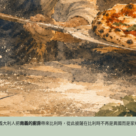
年義大利人把
南義的廚房
帶來比利時，從此披薩在比利時不再是異國而是家