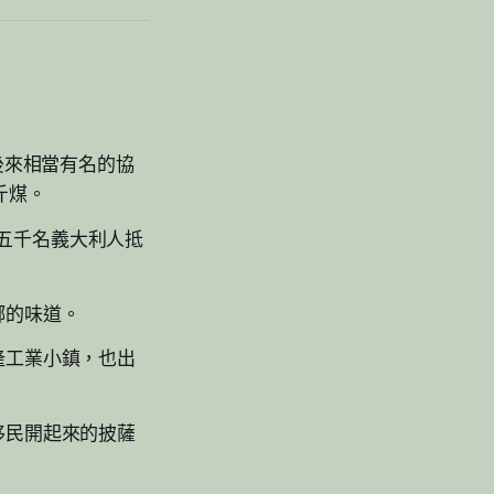
後來相當有名的協
斤煤。
萬五千名義大利人抵
。
鄉的味道。
隆工業小鎮，也出
移民開起來的披薩