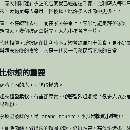
「義大利料理」標註的店家就已經超過千家。比利時人每年平均
來，大約是每人每月一個披薩，比許多人想像中更多。。
置，不在統計表裡，而在家庭餐桌上。它很可能是許多家庭
想開火，幾個披薩盒攤開，大人小孩各拿一片。
代代相傳，讓披薩在比利時不是短暫跟風打卡美食，更不是
與週末夜晚的食物，它是一代又一代移民留下來的日常。
比你想的重要
薩巷子內的人，才吃得懂的。
起來輕盈柔軟，有些卻厚實、帶著強烈咀嚼感？很多人以為
是麵粉。
坡里披薩的，是 grano tenero，也就是
軟質小麥粉
。
，質地像絲，做出來的麵團柔軟、延展性高。高溫烘烤後，