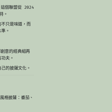
。這個聯盟從 2024
根特。
的不只是味道，而
水準。
發揮創意的經典組再
真功夫。
自己的披薩文化。
南義風格披薩：番茄、