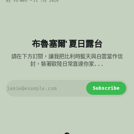
By Yu-Wen
31 7月 2026
終夾在兩者之間。
布魯塞爾‘ 夏日露台
請在下方訂閱，讓我把比利時藍天與白雲當作信
封，裝著歐陸日常直達你家...
Subscribe