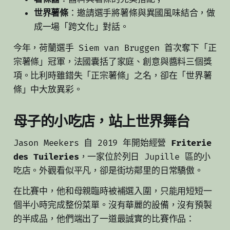
世界薯條
：邀請選手將薯條與異國風味結合，做
成一場「跨文化」對話。
今年，荷蘭選手 Siem van Bruggen 首次奪下「正
宗薯條」冠軍，法國囊括了家庭、創意與醬料三個獎
項。比利時雖錯失「正宗薯條」之名，卻在「世界薯
條」中大放異彩。
母子的小吃店，站上世界舞台
Jason Meekers 自 2019 年開始經營
Friterie
des Tuileries
，一家位於列日 Jupille 區的小
吃店。外觀看似平凡，卻是街坊鄰里的日常驕傲。
在比賽中，他和母親臨時被補選入圍，只能用短短一
個半小時完成整份菜單。沒有華麗的設備，沒有預製
的半成品，他們端出了一道最誠實的比賽作品：