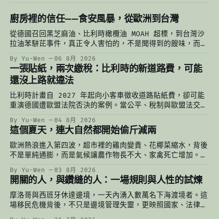
廚房裡的信任——食安風暴，從歐洲到台灣
從德國召回黑芝麻油、比利時橄欖油 MOAH 超標，到台灣沙
拉油苯駢芘事件，真正令人害怕的，不是聞得到的餿味，而是
聞不到的污染。當一個人的謹慎有極限，餐桌上最後依靠的，
By Yu-Wen
06 8月 2026
始終是一份對制度的信任。
一張貼紙，兩次繳稅：比利時的新道路費，可能
還沒上路就違法
比利時計畫自 2027 年起向小客車徵收道路貼紙費，卻可能
重演德國遭歐盟法院否決的案例。當公平、稅制與歐盟法交
錯，一張還沒印出來的貼紙，已經掀起一場法律與財政的辯
By Yu-Wen
04 8月 2026
論。
這個夏天，連大自然都開始偷斤減兩
歐洲熱浪進入第四波，超市裡的雞肉變貴、花椰菜縮水，背後
不是單純通膨，而是氣候讓農作物長不大、家禽死亡增加。從
比利時農民凌晨灌溉到台灣的颱風菜價，重新理解氣候變遷如
By Yu-Wen
03 8月 2026
何悄悄改變我們的餐桌。
開關的人，與鑽縫的人：一場規則與人性的試煉
摩洛哥與西班牙休達邊境，一天內湧入數萬名下海渡境者。這
場移民危機背後，不只是邊境管理失靈，更映照國家、法律與
人性的交錯：有人轉動開關，有人鑽進縫隙，而海裡的人，始