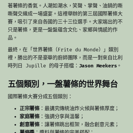
著薯條的香氣。人潮如潮水，笑聲、掌聲、油鍋的嘶
嘶聲交織成一場盛宴。這裡舉辦的第三屆國際薯條大
賽，吸引了來自各國的三十三位選手。大家端出的不
只是薯條，更是一盤盤蘊含文化、家鄉與情感的作
品。
最終，在「世界薯條（Frite du Monde）」類別
裡，勝出的不是豪華的廚師團隊，而是一對來自比利
時列日 Jupille 的母子搭檔：
Jason Meekers
。
五個類別，一盤薯條的世界舞台
國際薯條大賽分成五個類別：
正宗薯條
：最講究傳統油炸火候與薯條厚度；
家庭薯條
：強調分享與溫馨；
創意薯條
：讓薯條跳出框架，融合創意元素；
薯條醬
：醬料與薯條的完美搭配；