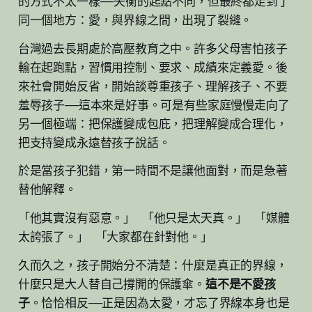
的方式不太一樣——失衡的起點不同，但最終都走到了
同一個地方：愛，與界線之間，出現了裂縫。
台灣過去長期處於高壓教育之中。許多父母害怕孩子
輸在起跑點，習慣用控制、要求、成績來定義愛。後
來社會開始反省，開始談尊重孩子、理解孩子、不要
羞辱孩子——這本來是好事。可是有些家庭慢慢走向了
另一個極端：把保護變成包庇，把理解變成合理化，
把支持變成永遠替孩子說話。
於是當孩子犯錯，第一時間不是讓他面對，而是急著
替他解釋。
「他其實沒有惡意。」 「他只是太天真。」 「媒體
太誇張了。」 「大家都在針對他。」
久而久之，孩子開始分不清楚：什麼是真正的界線，
什麼只是大人替自己撐開的保護傘。
這不是不愛孩
子
。恰恰相反——正是因為太愛，才忘了界線本身也是