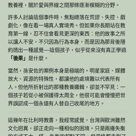
教養裡，關於愛與界線之間那條逐漸模糊的分野。
許多人討論這個事件時，焦點總落在荒謬、失控、戲
劇化，像在看一場真人實境秀。但如果你長期站在教
育第一線，忍不住會看見更深的東西：他的故事之所
以讓人不安，不只因為行為本身，而是因為那背後隱
約透出一種感覺——這個孩子，似乎從來沒有真正學過
「後果」
是什麼。
當然，孫安佐的案例本身是極端的。明星家庭、媒體
放大、資源的特殊性，都讓他的處境難以代表所有
人。但他所折射出的那種教養邏輯，卻並不罕見：一
個孩子若從小被保護得太周全，他很可能會慢慢把世
界誤認成一個永遠有人替自己收尾的地方。
這幾年在比利時教書，我經常感覺，台灣與歐洲雖然
文化迥異，卻正走向一種相似的困境。只是兩邊失衡