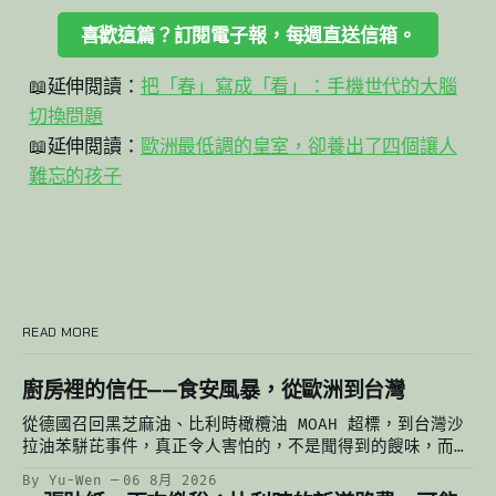
喜歡這篇？訂閱電子報，每週直送信箱。
📖延伸閲讀：
把「春」寫成「看」：手機世代的大腦
切換問題
📖延伸閲讀：
歐洲最低調的皇室，卻養出了四個讓人
難忘的孩子
READ MORE
廚房裡的信任——食安風暴，從歐洲到台灣
從德國召回黑芝麻油、比利時橄欖油 MOAH 超標，到台灣沙
拉油苯駢芘事件，真正令人害怕的，不是聞得到的餿味，而是
聞不到的污染。當一個人的謹慎有極限，餐桌上最後依靠的，
By Yu-Wen
06 8月 2026
始終是一份對制度的信任。