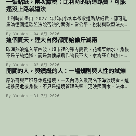
一張貼紙，兩次繳稅：比利時的新道路費，可能
還沒上路就違法
比利時計畫自 2027 年起向小客車徵收道路貼紙費，卻可能
重演德國遭歐盟法院否決的案例。當公平、稅制與歐盟法交
錯，一張還沒印出來的貼紙，已經掀起一場法律與財政的辯
By Yu-Wen
04 8月 2026
論。
這個夏天，連大自然都開始偷斤減兩
歐洲熱浪進入第四波，超市裡的雞肉變貴、花椰菜縮水，背後
不是單純通膨，而是氣候讓農作物長不大、家禽死亡增加。從
比利時農民凌晨灌溉到台灣的颱風菜價，重新理解氣候變遷如
By Yu-Wen
03 8月 2026
何悄悄改變我們的餐桌。
開關的人，與鑽縫的人：一場規則與人性的試煉
摩洛哥與西班牙休達邊境，一天內湧入數萬名下海渡境者。這
場移民危機背後，不只是邊境管理失靈，更映照國家、法律與
人性的交錯：有人轉動開關，有人鑽進縫隙，而海裡的人，始
By Yu-Wen
31 7月 2026
終夾在兩者之間。