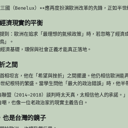
三國（Benelux）**應再度扮演歐洲改革的先鋒，正如半
與經濟現實的平衡
提到：歐洲在追求「最理想的氣候政策」時，若忽略了經濟
鳥」。
固經濟基礎，環保與社會正義才能真正落地。
挫折之間
首相坦言，他在「希望與挫折」之間擺盪。他仍相信歐洲能
6世紀根特的繁盛。當學生問他「最大的政治錯誤」時，他半
聯盟（2014–2018）談判時太天真，太相信他人的承諾。」
自嘲，也像一位老政治家的現實主義告白。
困境，也是台灣的鏡子