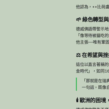
他認為，**比荷盧
🌱 綠色轉型
德威佛語帶警示地
「像等待被貓吃的
他主張——唯有鞏
⚖️ 在希望與
這位以直言著稱的
金時代」，如同1
「那就是在瑞典
一句話，既像
🕯️ 歐洲的