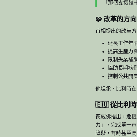
「那個支撐幾
🧩 改革的方
首相提出的改革方
延長工作年
提高生產力
限制失業補
協助長期病
控制公共開
他坦承，比利時在
🇪🇺 從比
德威佛指出，危機
力」，完成單一市
障礙，有時甚至高