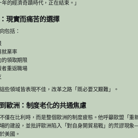
十年的經濟奇蹟時代，正在結束。」
向：現實而痛苦的選擇
向包括：
限
與就業率
助的領取期限
假者重返職場
支
這些領域皆表現不佳，改革之路「既必要又艱難」。
利時到歐洲：制度老化的共通焦慮
不僅在比利時，而是整個歐洲的制度疲態。他呼籲歐盟「重
場的建設，並批評歐洲陷入「對自身開貿易戰」的荒謬現象—
於美國。