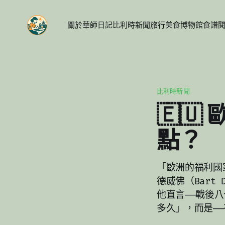
關於
華師日記
比利時新聞
旅行
美食
博物館
食譜
比利時新聞
🇪
點？
「歐洲的福利國
德威佛（Bart 
他直言——戰後
多久」，而是—