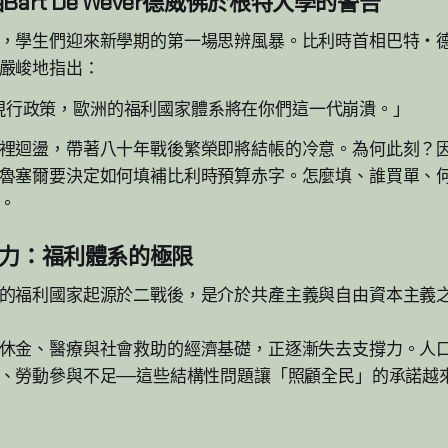
art De Wever德威佛於根特大學的警告
，學生們迎來新學期的第一場思辨風暴。比利時首相巴特・
嚴峻地指出：
現行政策，歐洲的福利國家體系將在你們這一代崩潰。」
裡迴盪，帶著八十年戰後繁榮即將結帳的冷意。為何此刻？因為
魯塞爾要決定如何填補比利時預算赤字。怎麼填、誰買單、
。
壓力：福利體系的極限
的福利國家起源於二戰後，是介於共產主義與自由資本主義
休金、醫療與社會救助的經濟基礎，正逐漸失去支撐力。人
、勞動參與不足——這些結構性問題讓「照顧全民」的承諾越