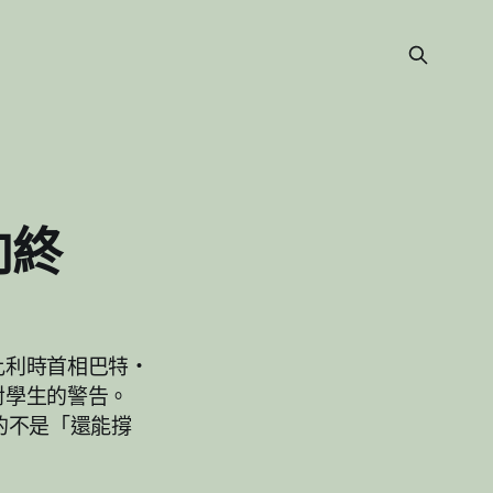
向終
比利時首相巴特・
y）對學生的警告。
的不是「還能撐