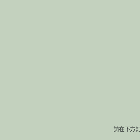
布魯塞爾城市與美食單位
家，是在評選與口碑中反覆被點名的
館，為什麼是他們？ Fernand Obb Delicatessen 純粹、比例、老派耐心 位於
Saint-Gilles的
請在下方