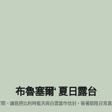
舉辦的評選，正是用來檢驗誰能把這道「簡單」做到極致。以下四
最佳代表——理由，各不相同。 四家被評選出的最佳餐
布魯塞爾‘ 夏日露台
訂閱，讓我把比利時藍天與白雲當作信封，裝著歐陸日常直達