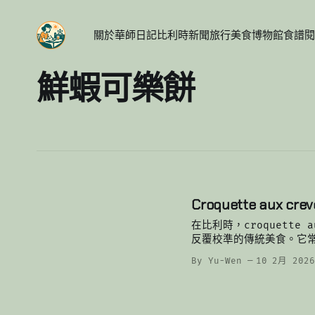
關於
華師日記
比利時新聞
旅行
美食
博物館
食譜
閱
鮮蝦可樂餅
Croquette aux
在比利時，croquette
反覆校準的傳統美食。它
剔。真正好的可樂餅，外
By Yu-Wen
10 2月 202
楚說話。 這道菜的根基來自北海。比利時與荷蘭沿岸盛產的灰蝦（crevettes
grises）體型小、風
很花時間，卻決定了好不
衡，整顆就會顯得油膩而空洞。 也因此，鮮蝦可樂餅成了布魯塞爾餐廳