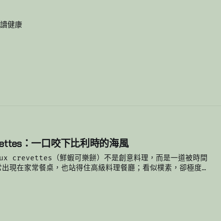
讀
健康
 crevettes：一口咬下比利時的海風
 aux crevettes（鮮蝦可樂餅）不是創意料理，而是一道被時間
常出現在家常餐桌，也站得住高級料理餐廳；看似樸素，卻極度挑
殼要薄而酥、內餡要滑而不膩，最重要的是——灰蝦的味道必須清
6
味濃，傳統做法會先用蝦殼慢慢熬湯，再把蝦肉拌回白醬。這個步驟
好吃的關鍵：如果湯不夠濃，內餡就只剩麵粉的重量；如果比例失
的試金石。近年由