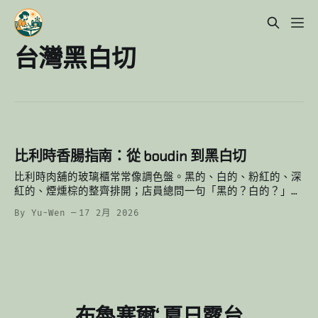
台灣黑白切
比利時香腸指南：從 boudin 到黑白切
比利時肉舖的玻璃櫃常常像調色盤。黑的、白的、粉紅的、深
紅的、煙燻棕的整齊排開；店員總問一句「黑的？白的？」也
許問的是口味，也許也在問你，想要哪一段歷史、哪一種生活
By Yu-Wen
17 2月 2026
節奏。 理解這些香腸，比背單字更像學文化：它們分別來自
屠宰日、移民、節日、夜生活與家庭餐桌。 一、顏色系：最
古老的boudin 家族 比利時最有代表性的香腸不是烤肉用
的，而是先煮熟定型的 boudin。重點不是生熟，而是「不要
浪費」。 黑色 — boudin noir（血腸）（bloedpens）
我們有豬血糕，他們也有豬血腸：用豬血、洋蔥與脂肪混合而
成，起源於屠宰日：豬血丟掉太可惜，味道濃郁、鐵質豐富，
布魯塞爾‘ 夏日露台