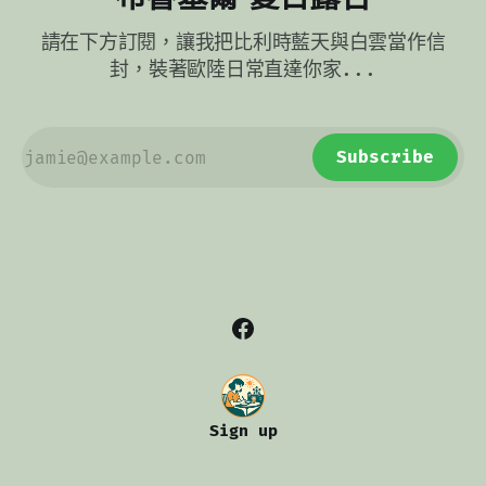
常常搭配蘋果泥或紫甘藍平衡。 還有一支很有個性的旁系叫
bloempanch，它會刻意保留比較大的脂肪塊，吃起來更有咬
請在下方訂閱，讓我把比利時藍天與白雲當作信
感，也更像在提醒你別想優雅躲過油香。這種做法不只進廚
房，也進社會語言，
封，裝著歐陸日常直達你家...
Subscribe
Sign up