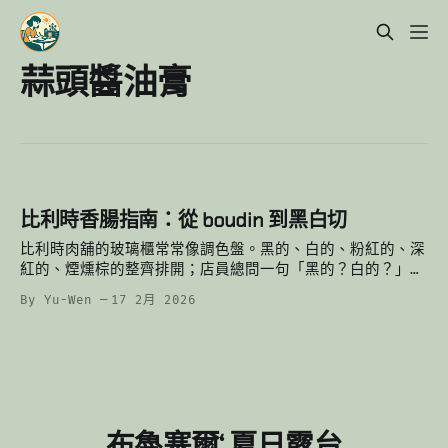
蒜頭醬油膏
比利時香腸指南：從 boudin 到黑白切
比利時肉舖的玻璃櫃常常像調色盤。黑的、白的、粉紅的、深
紅的、煙燻棕的整齊排開；店員總問一句「黑的？白的？」也
許問的是口味，也許也在問你，想要哪一段歷史、哪一種生活
By Yu-Wen
17 2月 2026
節奏。 理解這些香腸，比背單字更像學文化：它們分別來自
屠宰日、移民、節日、夜生活與家庭餐桌。 一、顏色系：最
古老的boudin 家族 比利時最有代表性的香腸不是烤肉用
的，而是先煮熟定型的 boudin。重點不是生熟，而是「不要
浪費」。 黑色 — boudin noir（血腸）（bloedpens）
我們有豬血糕，他們也有豬血腸：用豬血、洋蔥與脂肪混合而
成，起源於屠宰日：豬血丟掉太可惜，味道濃郁、鐵質豐富，
布魯塞爾‘ 夏日露台