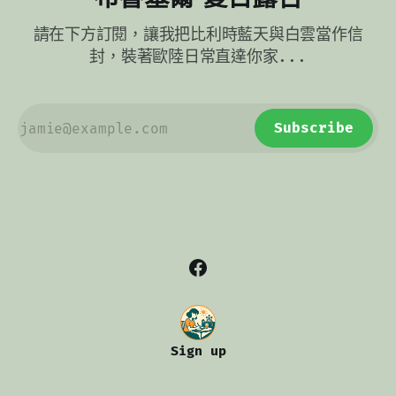
常常搭配蘋果泥或紫甘藍平衡。 還有一支很有個性的旁系叫
bloempanch，它會刻意保留比較大的脂肪塊，吃起來更有咬
請在下方訂閱，讓我把比利時藍天與白雲當作信
感，也更像在提醒你別想優雅躲過油香。這種做法不只進廚
房，也進社會語言，
封，裝著歐陸日常直達你家...
Subscribe
Sign up