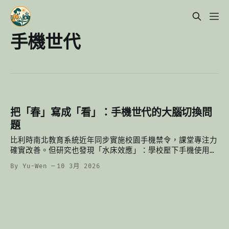
手機世代
把「春」寫成「看」：手機世代的大腦切換問
題
比利時南北教育系統近年同步實施校園手機禁令，課堂專注力
確實改善。但研究也發現「水床效應」：學校壓下手機使用，
孩子回家把時間補回來。整體螢幕時間並沒有下降。真正影響
By Yu-Wen
10 3月 2026
孩子數位習慣的，其實是家庭環境與演算法設計的吸引力。