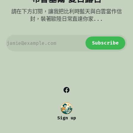
常常搭配蘋果泥或紫甘藍平衡。 還有一支很有個性的旁系叫
bloempanch，它會刻意保留比較大的脂肪塊，吃起來更有咬
請在下方訂閱，讓我把比利時藍天與白雲當作信
感，也更像在提醒你別想優雅躲過油香。這種做法不只進廚
房，也進社會語言，
封，裝著歐陸日常直達你家...
Subscribe
Sign up