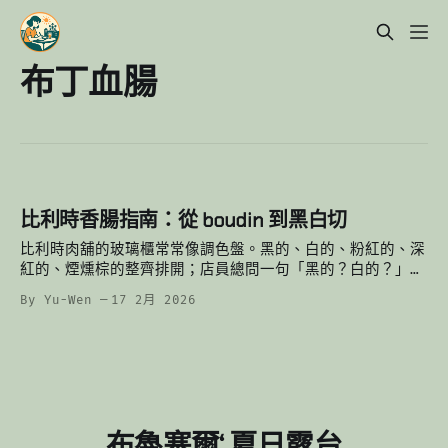
布丁血腸
比利時香腸指南：從 boudin 到黑白切
比利時肉舖的玻璃櫃常常像調色盤。黑的、白的、粉紅的、深
紅的、煙燻棕的整齊排開；店員總問一句「黑的？白的？」也
許問的是口味，也許也在問你，想要哪一段歷史、哪一種生活
By Yu-Wen
17 2月 2026
節奏。 理解這些香腸，比背單字更像學文化：它們分別來自
屠宰日、移民、節日、夜生活與家庭餐桌。 一、顏色系：最
古老的boudin 家族 比利時最有代表性的香腸不是烤肉用
的，而是先煮熟定型的 boudin。重點不是生熟，而是「不要
浪費」。 黑色 — boudin noir（血腸）（bloedpens）
我們有豬血糕，他們也有豬血腸：用豬血、洋蔥與脂肪混合而
成，起源於屠宰日：豬血丟掉太可惜，味道濃郁、鐵質豐富，
布魯塞爾‘ 夏日露台