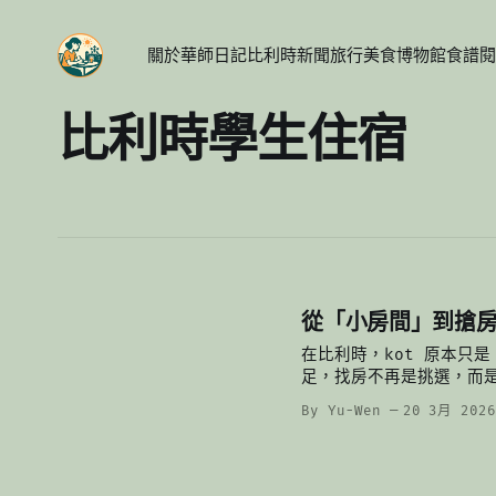
關於
華師日記
比利時新聞
旅行
美食
博物館
食譜
閱
比利時學生住宿
從「小房間」到搶房戰
在比利時，kot 原本只
足，找房不再是挑選，而
By Yu-Wen
20 3月 202