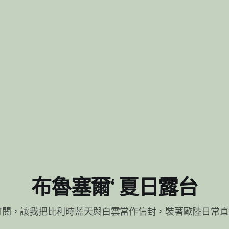
布魯塞爾‘ 夏日露台
訂閱，讓我把比利時藍天與白雲當作信封，裝著歐陸日常直達